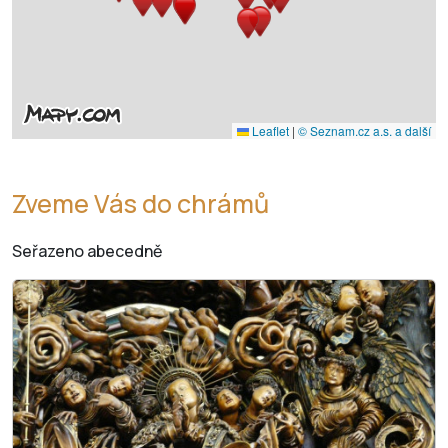
Leaflet
|
© Seznam.cz a.s. a další
Zveme Vás do chrámů
Seřazeno abecedně