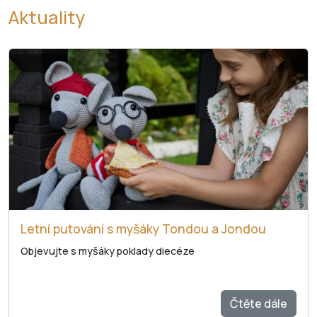
Aktuality
Letní putování s myšáky Tondou a Jondou
Objevujte s myšáky poklady diecéze
Čtěte dále