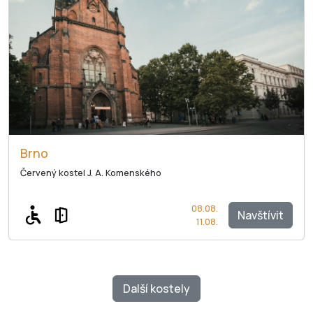
Brno
Červený kostel J. A. Komenského
08.08.
Navštívit
11.08.
Další
kostely