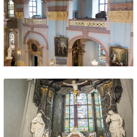
sv. Vojtěcha z roku 1949. V 70. letech 19. století bylo
kolem poutního chrámu vystavěno 14 kaplí křížové
cesty, které byly posvěceny v roce 1877. Uprostřed
areálu byla v letech 1880–1882 postavena kruhová
kaple Nejsvětějšího srdce Ježíšova, zvaná Římská.
Bezprostředním vzorem pro tuto stavbu byla hrobka
rakouského básníka a prozaika Anastáze Grüna ve
slovinském Leskovci. Celý areál poutního chrámu
byl obnoven v letech 2010–2011. Věhlasné pouti k
Panně Marii Frýdecké přečkaly i přes řadu různých
překážek staletí. Kromě tří hlavních poutí o svátcích
Navštívení Panny Marie, Nanebevzetí Panny Marie a
Narození Panny Marie se zde konají každou první
sobotu v měsíci diecézní pouti. Pro výjimečnou
duchovní a kulturně-historickou hodnotu tohoto
místa byl frýdecký poutní chrám s paládiem
Těšínského Slezska povýšen 30. srpna 1999
papežem Janem Pavlem II. na tzv. menší papežskou
baziliku (basilica minor), a zařadil se tak mezi