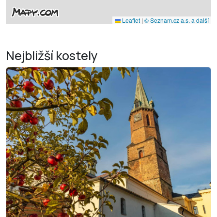
Leaflet
|
© Seznam.cz a.s. a další
Nejbližší
kostely