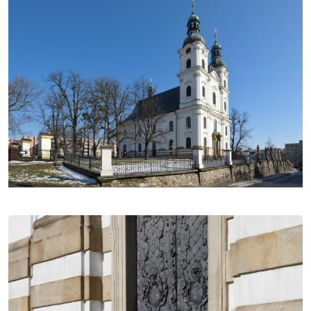
Zásahem císaře Karla VI. však Vápenky zůstaly v péči
frýdeckých farářů. Jelikož počet mariánských
ctitelů na zdejších poutích každoročně narůstal,
vybízela neúnosná situace k výstavbě chrámu.
Vratislavský biskup však zvolil zdrženlivější postoj a
roku 1735 ustanovil zvláštní duchovní komisi, která
měla prozkoumat pravost zázračných uzdravení na
přímluvu Panny Marie Frýdecké. Závěry vyzněly
kladně a stavbě chrámu již nestálo nic v cestě. K
realizaci mohutného a prostorného kostela podle
projektu Bartoloměje Wittwera, zednického mistra z
Vratislavi, se odhodlali frýdecký farář Kryštof Jan
Paška a vdova pro Františku Vilému Pražmovi,
Karolína Františka Terezie, roz. z Almesloe. Základní
kámen byl položen 4. října 1740. Výstavbu
protahovaly slezské války mezi Rakouskem a
Pruskem. Dne 13. května 1759 byl chrám Navštívení
Panny Marie vysvěcen vratislavským biskupem
Filipem Gotthardem Schaffgotschem. Dvojice