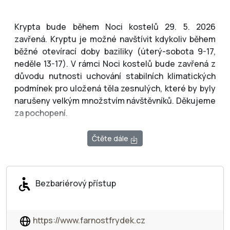
Krypta bude během Noci kostelů 29. 5. 2026
zavřená. Kryptu je možné navštívit kdykoliv během
běžné otevírací doby baziliky (úterý-sobota 9-17,
neděle 13-17). V rámci Noci kostelů bude zavřená z
důvodu nutnosti uchování stabilních klimatických
podmínek pro uložená těla zesnulých, které by byly
narušeny velkým množstvím návštěvníků. Děkujeme
za pochopení.
Čtěte dále
Krátce z historie baziliky Navštívení Panny Marie ve
Frýdku:
Bezbariérový přístup
Na frýdeckém návrší Vápenky byla roku 1665 na
náklady místní vrchnosti vztyčena pískovcová socha
https://www.farnostfrydek.cz