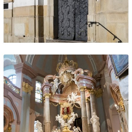
průčelních věží, které se staly novou dominantou
Frýdku i celého kraje, byly dostavěny až v průběhu
70. let 18. století. Chrám je 47,25 m dlouhý, 25,25 m
široký a 22,75 m vysoký. Na jeho výstavbě a výzdobě
interiéru se podíleli přední slezští a moravští umělci.
Po stranách chrámové lodi je šest bočních kaplí s
oltáři s hodnotnými obrazy (od fulneckého rodáka
Eliáše Františka Ignáce Herberta) a plastikami.
Oltáře na pravé straně směrem od hlavního oltáře
jsou zasvěceny sv. Josefovi, sv. Filipovi a sv.
Hedvice, patronce Slezska. Na protilehlé straně pak
sv. Michaelovi, sv. Františkovi z Assisi a sv. Janovi z
Boha. Za hlavním oltářem s milostnou sochou Panny
Marie Frýdecké, dostavěném v roce 1796, se nachází
kaple sv. Jana Nepomuckého. Na pravé straně k
presbytáři přiléhá kaple sv. Kříže, v níž se nacházela
rodinná hrobka Pražmů z Bílkova. Z interiéru chrámu
zaujme ještě soubor zpovědnic z poloviny 18.