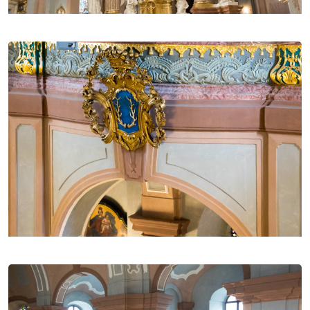
století, o sto let mladší soubor obrazů s motivy ze
života Panny Marie či varhany v barokní skříni z roku
1763. Neodmyslitelnou součástí frýdeckého
poutního chrámu je rozlehlá krypta s
mumifikovanými těly poutníků z Moravy, kteří
utonuli v rozvodněné řece Ostravici. Odpočívají zde
také někteří kněží působící v poutním chrámě ve
druhé polovině 18. století a příslušníci hraběcího
rodu Pražmů z Bílkova. V roce 2007 byly v
Dytrychově zvonařské dílně v Brodku u Přerova ulity
dva nové zvony, Panna Maria Frýdecká (850 kg) a sv.
Josef (490 kg), které byly slavnostně posvěceny 5.
dubna 2008 ostravsko-opavským biskupem
Františkem Václavem Lobkowiczem a zavěšeny v
levé věži. Obnovené nádvoří před poutním chrámem
zdobí čtyři barokní plastiky z 18. století (sv. Antonín
Paduánský, sv. Rafael, sv. Gabriel, sv. Juda Tadeáš),
dále sochy sv. Michaela a sv. Karla Boromejského z
roku 1840 a českých národních patronů sv. Václava a