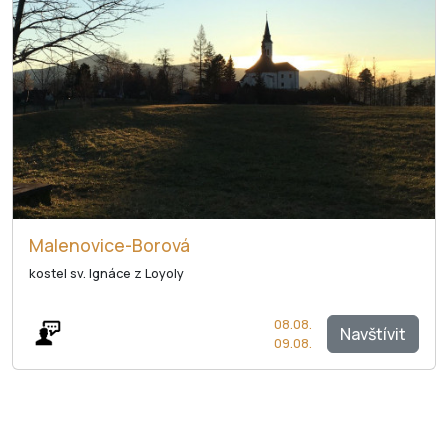
Malenovice-Borová
kostel sv. Ignáce z Loyoly
08.08.
Navštívit
09.08.