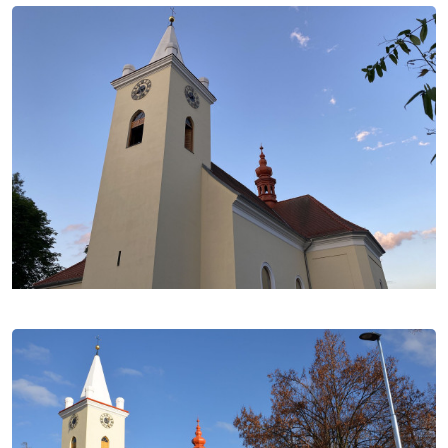
V roce 1900 byl kostel důkladně obnoven a znovu
vysvěcen 14. 10. 1900 brněnským biskupem
Františkem Saleským Bauerem. Hlavní oltář z roku
1900 je kamenný a obložený mramorem. Původní
oltářní socha sv. Vavřince byla roku 1843 zaměněna
za obraz téhož světce od Ignáce Raaba. Kopie
tohoto obrazu z roku 1900 byla však zničena v
květnu 1945. Renovaci hlavního oltáře s bočními
sochami sv. Petra a sv. Pavla provedl v letech 1946–
1947 Jaroslav Vaněk (nová socha sv. Vavřince s
andílky a sousoším Boha Otce a Ducha svatého). Na
bočním oltáři sv. Kříže je velký kříž s korpusem ze
zrušené kaple sv. Kříže v Soběšicích s P. Marií a sv.
Janem Evangelistou. Kazatelna je z 19.století s
obrazy čtyř evangelistů, naproti je socha Božského
Srdce Páně. V pravém bočním výklenku je pozdně
barokní křtitelnice, opravená v roce 1900.