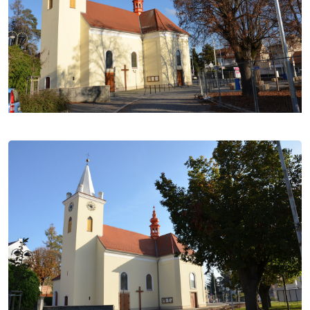
Počátkem 70. let byla v kostele položena nová
dlažba a v roce 1972 instalován obětní stůl pro
bohoslužbu čelem k lidu. V roce 1985 byla
Dřevopodnikem města Brna (provozovna
varhanářství) dokončena instalace nových varhan se
dvěma manuály a sedmi rejstříky. Na přelomu let
1998/99 byla provedena výměna střešní krytiny,
klempířské práce a ošetření krovu a v letech 2002–
2003 dokončena komplexní oprava interiéru kostela,
při které byla zpevněna klenba kostela, dokončeny
sanační omítky, položena nová dlažba a provedena
celková úprava kněžiště.