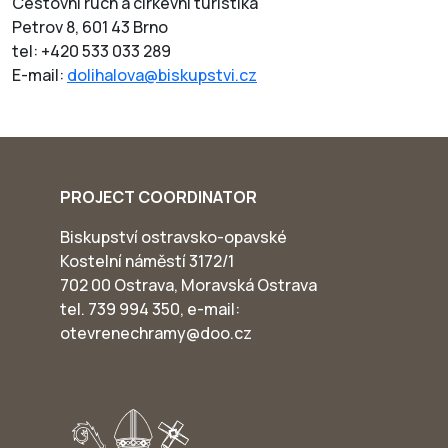
Cestovní ruch a církevní turistika
Petrov 8, 601 43 Brno
tel: +420 533 033 289
E-mail:
dolihalova@biskupstvi.cz
PROJECT COORDINATOR
Biskupství ostravsko-opavské
Kostelní náměstí 3172/1
702 00 Ostrava, Moravská Ostrava
tel. 739 994 350, e-mail:
otevrenechramy@doo.cz