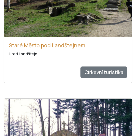
Staré Město pod Landštejnem
Hrad Landštejn
Církevní turistika