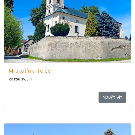
Mrákotín u Telče
kostel sv. Jiljí
Navštívit