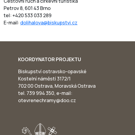
Cestovní ruch a církevní turistika
Petrov 8, 601 43 Brno
tel: +420 533 033 289
E-mail:
dolihalova@biskupstvi.cz
KOORDYNATOR PROJEKTU
Biskupství ostravsko-opavské
Kostelní náměstí 3172/1
702 00 Ostrava, Moravská Ostrava
tel. 739 994 350, e-mail:
otevrenechramy@doo.cz